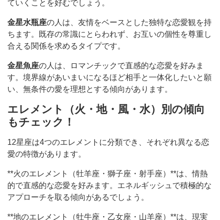
ていくことを好むでしょう。
金星水瓶座
の人は、友情をベースとした独特な恋愛観を持
ちます。既存の常識にとらわれず、お互いの個性を尊重し
合える関係を求めるタイプです。
金星魚座
の人は、ロマンチックで直感的な恋愛を好みま
す。境界線があいまいになるほど相手と一体化したいと願
い、無条件の愛を理想とする傾向があります。
エレメント（火・地・風・水）別の傾向
もチェック！
12星座は4つのエレメントに分類でき、それぞれ異なる恋
愛の特徴があります。
**火のエレメント（牡羊座・獅子座・射手座）**は、情熱
的で直感的な恋愛を好みます。エネルギッシュで積極的な
アプローチを取る傾向があるでしょう。
**地のエレメント（牡牛座・乙女座・山羊座）**は、現実