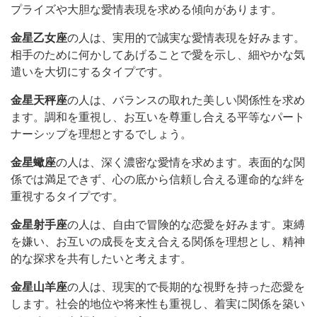
プライズや大胆な愛情表現を求める傾向があります。
金星乙女座
の人は、実用的で誠実な愛情表現を好みます。
相手のために何かしてあげることで愛を示し、細やかな気
遣いを大切にするタイプです。
金星天秤座
の人は、バランスの取れた美しい関係性を求め
ます。調和を重視し、お互いを尊重し合える平等なパート
ナーシップを理想とするでしょう。
金星蠍座
の人は、深く濃密な愛情を求めます。表面的な関
係では満足できず、心の底から信頼し合える運命的な絆を
重視するタイプです。
金星射手座
の人は、自由で冒険的な恋愛を好みます。束縛
を嫌い、お互いの成長を支え合える関係を理想とし、精神
的な探求を共有したいと考えます。
金星山羊座
の人は、現実的で長期的な視野を持った恋愛を
します。社会的地位や将来性も重視し、着実に関係を築い