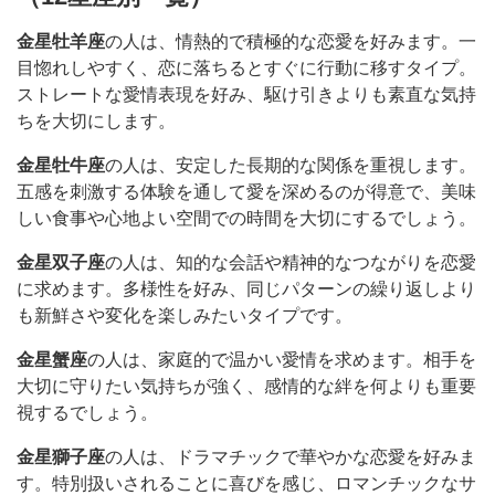
金星牡羊座
の人は、情熱的で積極的な恋愛を好みます。一
目惚れしやすく、恋に落ちるとすぐに行動に移すタイプ。
ストレートな愛情表現を好み、駆け引きよりも素直な気持
ちを大切にします。
金星牡牛座
の人は、安定した長期的な関係を重視します。
五感を刺激する体験を通して愛を深めるのが得意で、美味
しい食事や心地よい空間での時間を大切にするでしょう。
金星双子座
の人は、知的な会話や精神的なつながりを恋愛
に求めます。多様性を好み、同じパターンの繰り返しより
も新鮮さや変化を楽しみたいタイプです。
金星蟹座
の人は、家庭的で温かい愛情を求めます。相手を
大切に守りたい気持ちが強く、感情的な絆を何よりも重要
視するでしょう。
金星獅子座
の人は、ドラマチックで華やかな恋愛を好みま
す。特別扱いされることに喜びを感じ、ロマンチックなサ