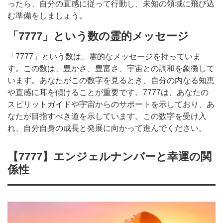
ったら、自分の直感に従って行動し、未知の領域に飛び込
む準備をしましょう。
「7777」という数の霊的メッセージ
「7777」という数は、霊的なメッセージを持っていま
す。この数は、豊かさ、豊富さ、宇宙との調和を象徴して
います。あなたがこの数字を見るとき、自分の内なる知恵
や直感に耳を傾けることが重要です。7777は、あなたの
スピリットガイドや宇宙からのサポートを示しており、あ
なたが目指すべき道を示しています。この数字を受け入
れ、自分自身の成長と発展に向かって進んでください。
【7777】エンジェルナンバーと幸運の関
係性