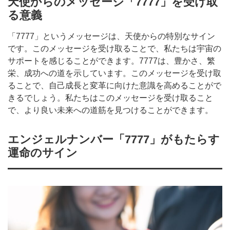
天使からのメッセージ「7777」を受け取
る意義
「7777」というメッセージは、天使からの特別なサイン
です。このメッセージを受け取ることで、私たちは宇宙の
サポートを感じることができます。7777は、豊かさ、繁
栄、成功への道を示しています。このメッセージを受け取
ることで、自己成長と変革に向けた意識を高めることがで
きるでしょう。私たちはこのメッセージを受け取ること
で、より良い未来への道筋を見つけることができます。
エンジェルナンバー「7777」がもたらす
運命のサイン