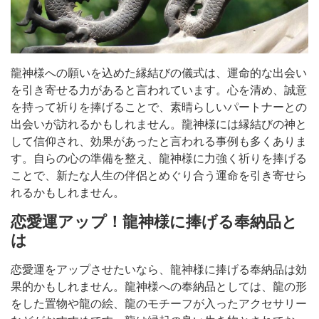
龍神様への願いを込めた縁結びの儀式は、運命的な出会い
を引き寄せる力があると言われています。心を清め、誠意
を持って祈りを捧げることで、素晴らしいパートナーとの
出会いが訪れるかもしれません。龍神様には縁結びの神と
して信仰され、効果があったと言われる事例も多くありま
す。自らの心の準備を整え、龍神様に力強く祈りを捧げる
ことで、新たな人生の伴侶とめぐり合う運命を引き寄せら
れるかもしれません。
恋愛運アップ！龍神様に捧げる奉納品と
は
恋愛運をアップさせたいなら、龍神様に捧げる奉納品は効
果的かもしれません。龍神様への奉納品としては、龍の形
をした置物や龍の絵、龍のモチーフが入ったアクセサリー