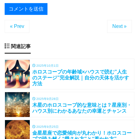
« Prev
Next »
関連記事
2025年10月1日
ホロスコープの年齢域×ハウスで読む”人生
のステージ”完全解説｜自分の天体を活かす
方法
2025年9月28日
木星のホロスコープ的な意味とは？星座別・
ハウス別にわかるあなたの幸運とチャンス
2025年9月25日
金星星座で恋愛傾向が丸わかり！ホロスコー
プで読み解く“愛され方”と“惹かれ方”