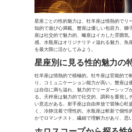
星座ごとの性的魅力は、牡羊座は情熱的でリ
知的で遊び心満載、蟹座は優しい包容力、獅
座は社交的で魅力的、蠍座はイカした雰囲気
感、水瓶座はオリジナリティ溢れる魅力、魚
を最大限に活かしてみよう。
星座別に見る性的魅力の
牡羊座は情熱的で積極的。牡牛座は官能的で
り、コミュニケーション能力が高い。蟹座は
は自信に満ち溢れ、魅力的でリーダーシップ
る。天秤座は魅力的で社交的、調和を重視し
い意志がある。射手座は自由奔放で冒険心旺
く、冷静沈着で理性的。水瓶座は斬新で個性
かでロマンチスト、繊細で理解力があり、思
ホロスコープから探る性