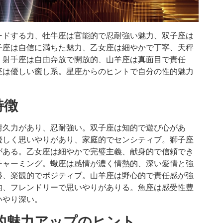
ードする力、牡牛座は官能的で忍耐強い魅力、双子座は
子座は自信に満ちた魅力、乙女座は細やかで丁寧、天秤
、射手座は自由奔放で開放的、山羊座は真面目で責任
座は優しい癒し系。星座からのヒントで自分の性的魅力
特徴
耐久力があり、忍耐強い。双子座は知的で遊び心があ
優しく思いやりがあり、家庭的でセンシティブ。獅子座
がある。乙女座は細やかで完璧主義、献身的で信頼でき
チャーミング。蠍座は感情が濃く情熱的、深い愛情と強
盛、楽観的でポジティブ。山羊座は野心的で責任感が強
的、フレンドリーで思いやりがありる。魚座は感受性豊
いやり深い。
的魅力アップのヒント