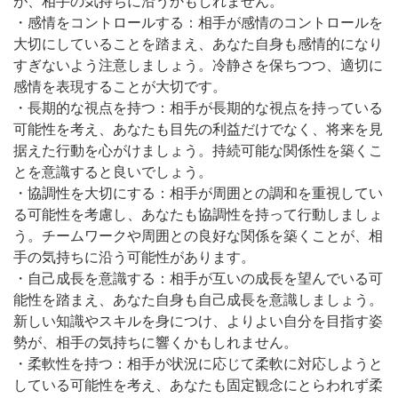
が、相手の気持ちに沿うかもしれません。
・感情をコントロールする：相手が感情のコントロールを
大切にしていることを踏まえ、あなた自身も感情的になり
すぎないよう注意しましょう。冷静さを保ちつつ、適切に
感情を表現することが大切です。
・長期的な視点を持つ：相手が長期的な視点を持っている
可能性を考え、あなたも目先の利益だけでなく、将来を見
据えた行動を心がけましょう。持続可能な関係性を築くこ
とを意識すると良いでしょう。
・協調性を大切にする：相手が周囲との調和を重視してい
る可能性を考慮し、あなたも協調性を持って行動しましょ
う。チームワークや周囲との良好な関係を築くことが、相
手の気持ちに沿う可能性があります。
・自己成長を意識する：相手が互いの成長を望んでいる可
能性を踏まえ、あなた自身も自己成長を意識しましょう。
新しい知識やスキルを身につけ、よりよい自分を目指す姿
勢が、相手の気持ちに響くかもしれません。
・柔軟性を持つ：相手が状況に応じて柔軟に対応しようと
している可能性を考え、あなたも固定観念にとらわれず柔