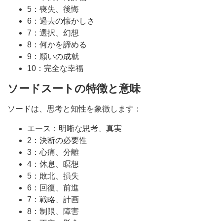
5：喪失、後悔
6：過去の懐かしさ
7：選択、幻想
8：何かを諦める
9：願いの成就
10：完全な幸福
ソードスートの特徴と意味
ソードは、思考と知性を象徴します：
エース：明晰な思考、真実
2：決断の必要性
3：心痛、分離
4：休息、瞑想
5：敗北、損失
6：回復、前進
7：戦略、計画
8：制限、障害