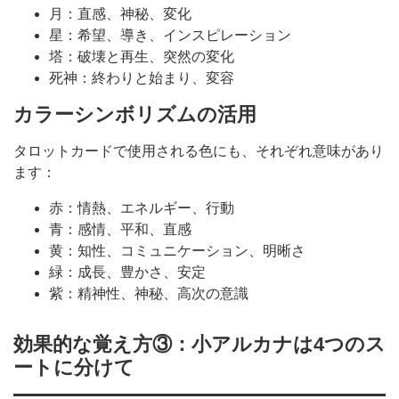
月：直感、神秘、変化
星：希望、導き、インスピレーション
塔：破壊と再生、突然の変化
死神：終わりと始まり、変容
カラーシンボリズムの活用
タロットカードで使用される色にも、それぞれ意味があり
ます：
赤：情熱、エネルギー、行動
青：感情、平和、直感
黄：知性、コミュニケーション、明晰さ
緑：成長、豊かさ、安定
紫：精神性、神秘、高次の意識
効果的な覚え方③：小アルカナは4つのス
ートに分けて